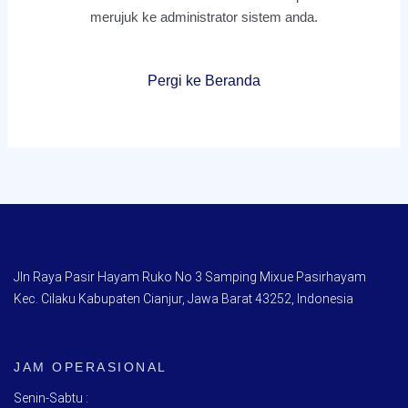
merujuk ke administrator sistem anda.
Pergi ke Beranda
Jln Raya Pasir Hayam Ruko No 3 Samping Mixue Pasirhayam
Kec. Cilaku Kabupaten Cianjur, Jawa Barat 43252, Indonesia
JAM OPERASIONAL
Senin-Sabtu :