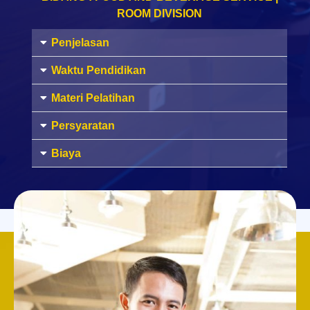
ROOM DIVISION
Penjelasan
Waktu Pendidikan
Materi Pelatihan
Persyaratan
Biaya